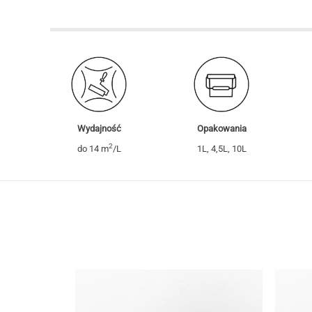
Wydajność
Opakowania
2
do 14 m
/L
1L, 4,5L, 10L