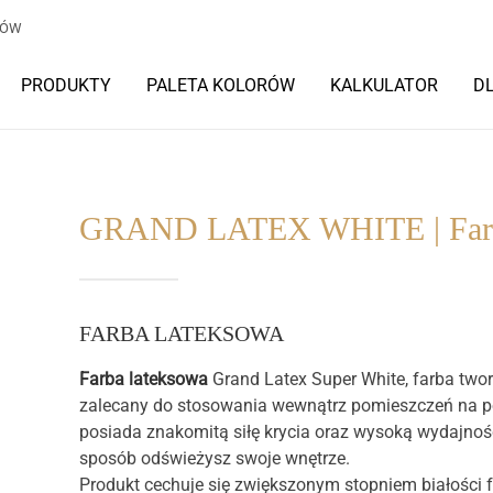
TÓW
PRODUKTY
PALETA KOLORÓW
KALKULATOR
D
GRAND LATEX WHITE | Farba
FARBA LATEKSOWA
Farba lateksowa
Grand Latex Super White, farba two
zalecany do stosowania wewnątrz pomieszczeń na powi
posiada znakomitą siłę krycia oraz wysoką wydajność. 
sposób odświeżysz swoje wnętrze.
Produkt cechuje się zwiększonym stopniem białości 