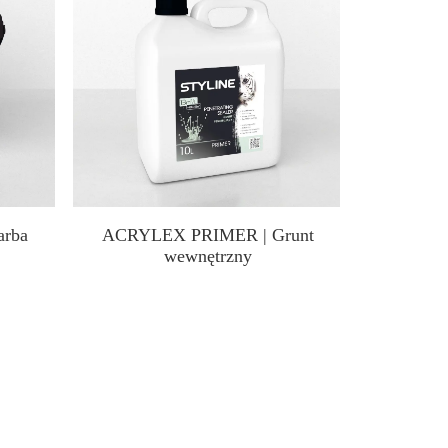
rba
ACRYLEX PRIMER | Grunt
BROCADE
wewnętrzny
bro