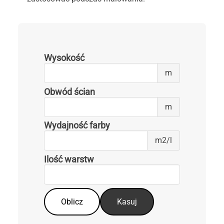
STYLIN
Wysokość
Wysokość
m
Obwód ścian
Obwód
m
ścian
Wydajność farby
Wydajność
m2/l
farby
Ilość warstw
Ilość
warstw
Oblicz
Kasuj