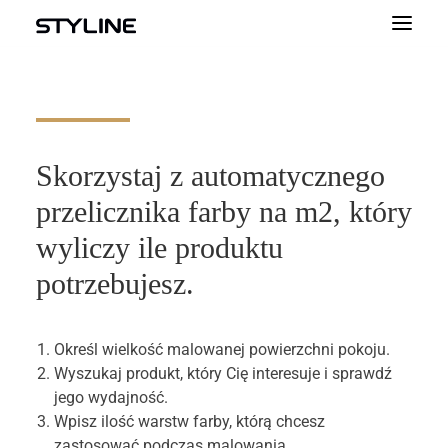
O NAS
INSPIRACJE
Skorzystaj z automatycznego
PRODUKTY
przelicznika farby na m2, który
PALETA KOLORÓW
wyliczy ile produktu
KALKULATOR
potrzebujesz.
DLA WYKONAWCÓW
KONTAKT
Określ wielkość malowanej powierzchni pokoju.
Wyszukaj produkt, który Cię interesuje i sprawdź
DLA PROFESJONALISTÓW
jego wydajność.
Wpisz ilość warstw farby, którą chcesz
zastosować podczas malowania.