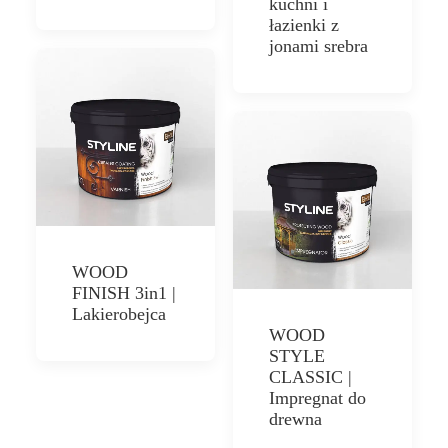
kuchni i
łazienki z
jonami srebra
WOOD
FINISH 3in1 |
Lakierobejca
WOOD
STYLE
CLASSIC |
Impregnat do
drewna