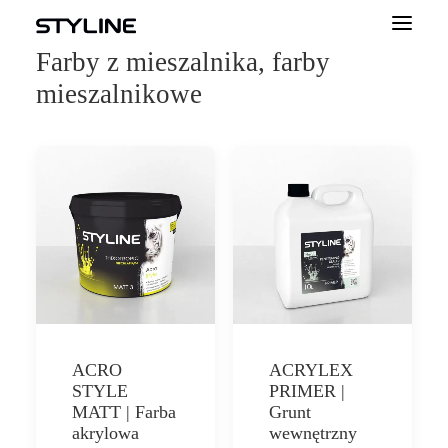
Farby z mieszalnika, farby
mieszalnikowe
O NAS
INSPIRACJE
PRODUKTY
PALETA KOLORÓW
KALKULATOR
DLA WYKONAWCÓW
KONTAKT
ACRO
ACRYLEX
DLA PROFESJONALISTÓW
STYLE
PRIMER |
MATT | Farba
Grunt
akrylowa
wewnętrzny