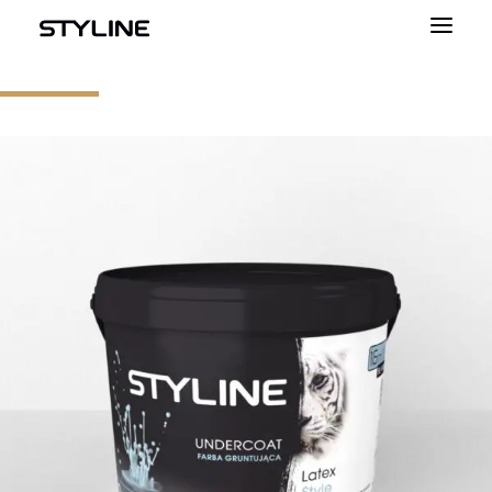
O NAS
INSPIRACJE
PRODUKTY
PALETA KOLORÓW
KALKULATOR
DLA WYKONAWCÓW
KONTAKT
DLA PROFESJONALISTÓW