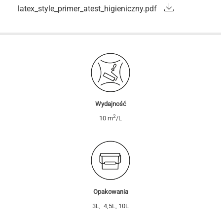
latex_style_primer_atest_higieniczny.pdf
Wydajność
2
10 m
/L
Opakowania
3L, 4,5L, 10L