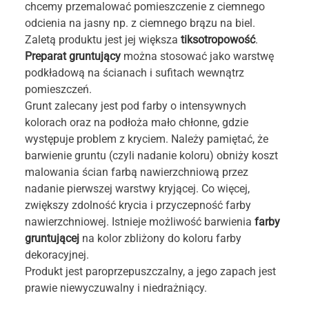
chcemy przemalować pomieszczenie z ciemnego
odcienia na jasny np. z ciemnego brązu na biel.
Zaletą produktu jest jej większa
tiksotropowość
.
Preparat gruntujący
można stosować jako warstwę
podkładową na ścianach i sufitach wewnątrz
pomieszczeń.
Grunt zalecany jest pod farby o intensywnych
kolorach oraz na podłoża mało chłonne, gdzie
występuje problem z kryciem. Należy pamiętać, że
barwienie gruntu (czyli nadanie koloru) obniży koszt
malowania ścian farbą nawierzchniową przez
nadanie pierwszej warstwy kryjącej. Co więcej,
zwiększy zdolność krycia i przyczepność farby
nawierzchniowej. Istnieje możliwość barwienia
farby
gruntującej
na kolor zbliżony do koloru farby
dekoracyjnej.
Produkt jest paroprzepuszczalny, a jego zapach jest
prawie niewyczuwalny i niedrażniący.