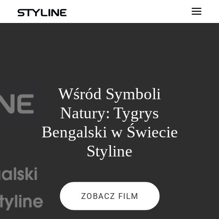
O NAS
INSPIRACJE
PRODUKTY
Wśród Symboli
PALETA KOLORÓW
Natury: Tygrys
KALKULATOR
Bengalski w Świecie
Styline
DLA WYKONAWCÓW
KONTAKT
DLA PROFESJONALISTÓW
ZOBACZ FILM