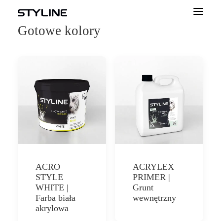
Gotowe kolory
O NAS
INSPIRACJE
PRODUKTY
PALETA KOLORÓW
KALKULATOR
DLA WYKONAWCÓW
ACRO
ACRYLEX
KONTAKT
STYLE
PRIMER |
WHITE |
Grunt
DLA PROFESJONALISTÓW
Farba biała
wewnętrzny
akrylowa