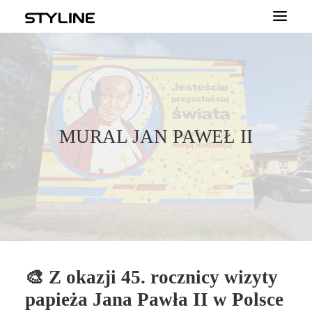
O NAS
INSPIRACJE
PRODUKTY
MURAL JAN PAWEŁ II
PALETA KOLORÓW
KALKULATOR
DLA WYKONAWCÓW
KONTAKT
DLA PROFESJONALISTÓW
🎨 Z okazji 45. rocznicy wizyty
papieża Jana Pawła II w Polsce