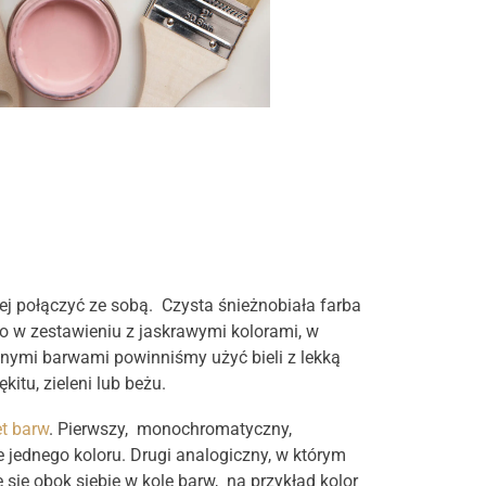
ej połączyć ze sobą. Czysta śnieżnobiała farba
o w zestawieniu z jaskrawymi kolorami, w
onymi barwami powinniśmy użyć bieli z lekką
kitu, zieleni lub beżu.
et barw
. Pierwszy, monochromatyczny,
 jednego koloru. Drugi analogiczny, w którym
się obok siebie w kole barw, na przykład kolor