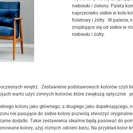
niebieski i zielony. Paleta k
naprzeciwko siebie w kole kol
fioletowy i żółty. W palecie, 
znajdujące się od siebie w r
niebieski i żółty.
woczesnych wnętrz. Zestawienie podstawowych kolorów czyli bie
jach warto użyć zimnych kolorów, które zwiększą optycznie pr
ednego koloru jako głównego, a drugiego jako dopełniającego, n
ru nie pasujące do siebie kolory pozwolą stworzyć oryginalne 
 czarne dodatki. Takie zestawienia idealnie będą pasować do po
stonowane kolory, użyj różnych odcieni beżu. Na przykład kolor