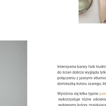
Intensywne barwy farb trudni
do ścian dobrze wygląda tylk
połączeniu z jasnymi stłumi
domieszką koloru szarego, błę
Wyróżnia się kilka typów
pal
wykorzystuje różne odcienie
wybieramy kolory znajdujące 