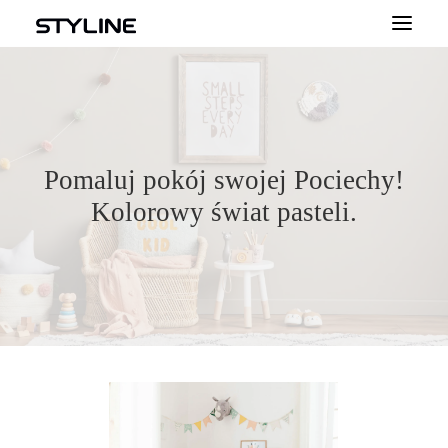
O NAS
INSPIRACJE
Pomaluj pokój swojej Pociechy!
PRODUKTY
Kolorowy świat pasteli.
PALETA KOLORÓW
KALKULATOR
DLA WYKONAWCÓW
KONTAKT
DLA PROFESJONALISTÓW