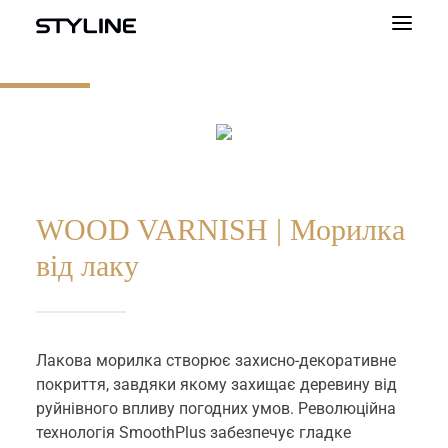
ПРО НАС
НАТХНЕННЯ
НАШІ ПРОДУКТИ
ПАЛІТРА КОЛЬОРІВ
WOOD VARNISH | Морилка
від лаку
КАЛЬКУЛЯТОР
КОНТАКТ
Лакова морилка створює захисно-декоративне
покриття, завдяки якому захищає деревину від
руйнівного впливу погодних умов. Революційна
технологія SmoothPlus забезпечує гладке