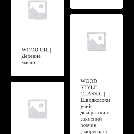
WOOD OIL |
Деревне
масло
WOOD
STYLE
CLASSIC |
Швидкосохн
учий
декоративно-
захисний
розчин
(імпрегнат)