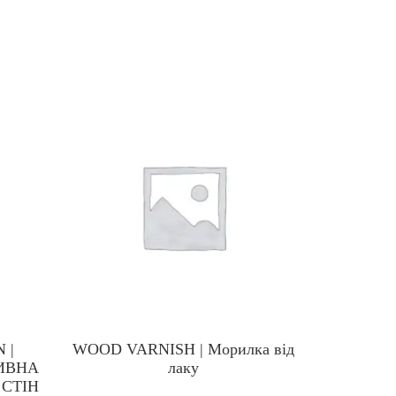
 |
WOOD VARNISH | Морилка від
CERAMI
ИВНА
лаку
Керамічна
 СТІН