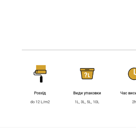
Час вис
Pозхід
Види упаковки
2
do 12 L/m2
1L, 3L, 5L, 10L