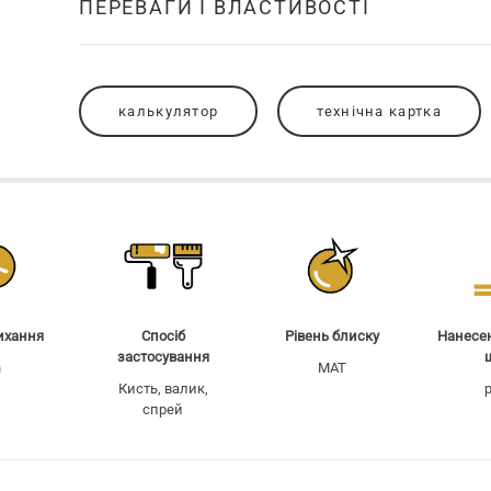
ПЕРЕВАГИ І ВЛАСТИВОСТІ
калькулятор
технічна картка
ихання
Спосіб
Рівень блиску
Нанесен
застосування
h
MAT
Кисть, валик,
p
спрей