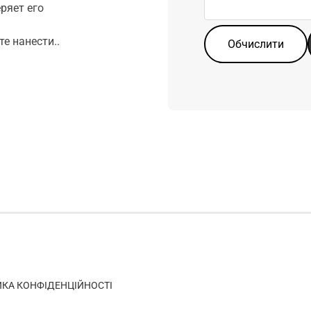
еряет его
шарів
те нанести..
Обчислити
ИКА КОНФІДЕНЦІЙНОСТІ