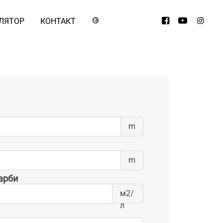
ЛЯТОР
КОНТАКТ
m
m
арби
м2/
л