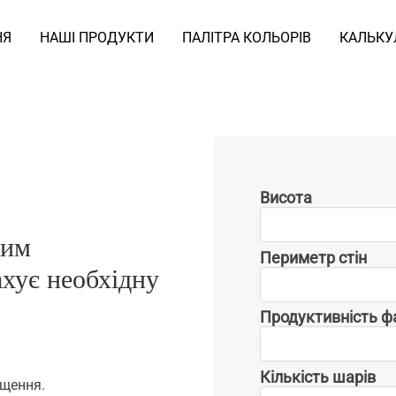
НЯ
НАШІ ПРОДУКТИ
ПАЛІТРА КОЛЬОРІВ
КАЛЬКУ
Висота
Висота
ним
Периметр стін
ахує необхідну
Периметр
стін
Продуктивність ф
Продуктивність
фарби
Кількість шарів
іщення.
Кількість