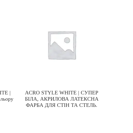
TE |
ACRO STYLE WHITE | СУПЕР
WOOD 
ольору
БІЛА, АКРИЛОВА ЛАТЕКСНА
Швидкосо
ФАРБА ДЛЯ СТІН ТА СТЕЛЬ.
захисни