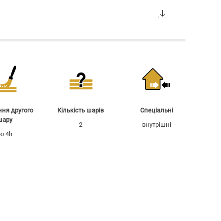
ня другого
Кількість шарів
Спеціальні
шару
2
внутрішні
o 4h