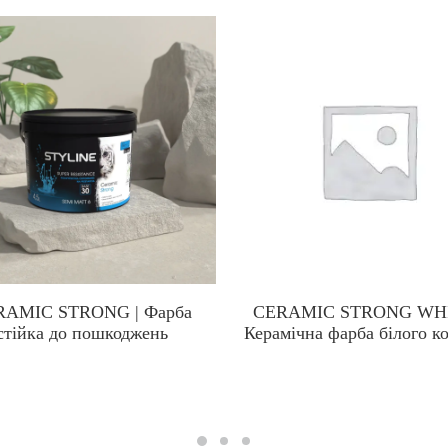
RAMIC STRONG | Фарба
CERAMIC STRONG WHI
стійка до пошкоджень
Керамічна фарба білого к