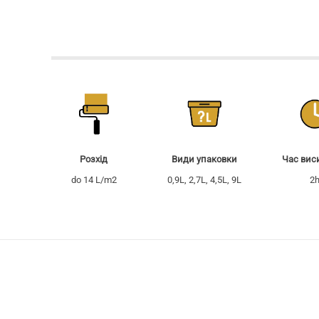
Час вис
Pозхід
Види упаковки
2
do 14 L/m2
0,9L, 2,7L, 4,5L, 9L