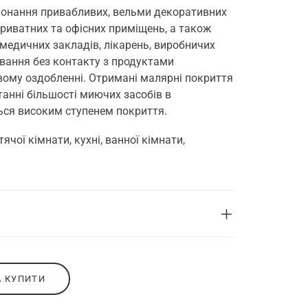
конання привабливих, вельми декоративних
 приватних та офісних приміщень, а також
 медичних закладів, лікарень, виробничих
вання без контакту з продуктами
овому оздобленні. Отримані малярні покриття
танні більшості миючих засобів в
ься високим ступенем покриття.
ячої кімнати, кухні, ванної кімнати,
А КУПИТИ