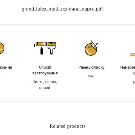
grand_latex_matt_технічна_карта.pdf
ихання
Спосіб
Рівень блиску
Нанесен
застосування
h
MAT
Кисть, валик,
p
спрей
Related products