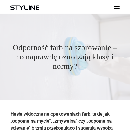
START
O NAS
Odporność farb na szorowanie –
PRODUKTY
co naprawdę oznaczają klasy i
KOLORY
normy?
DOKUMENTY
DORADZTWO
PORADY
KONTAKT
Hasła widoczne na opakowaniach farb, takie jak
„odporna na mycie”, „zmywalna” czy „odporna na
FARBY DEKORACYJNE
ścieranie” brzmią przekonująco i sugerują wysoką