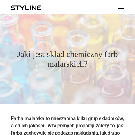
START
O NAS
Jaki jest skład chemiczny farb
PRODUKTY
malarskich?
KOLORY
DOKUMENTY
DORADZTWO
PORADY
KONTAKT
Farba malarska to mieszanina kilku grup składników,
a od ich jakości i wzajemnych proporcji zależy to, jak
FARBY DEKORACYJNE
farba zachowuje się podczas nakładania, jak długo