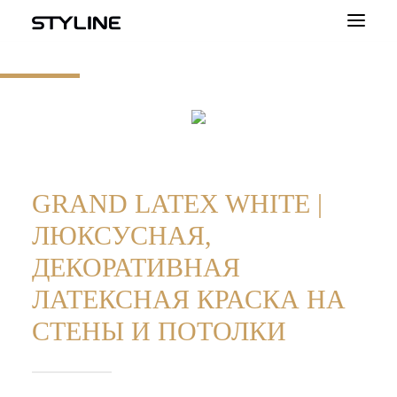
О НАС
ВДОХНОВЕНИЕ
НАШИ ПРОДУКТЫ
ЦВЕТОВАЯ ПАЛИТРА
GRAND LATEX WHITE |
ЛЮКСУСНАЯ,
КАЛЬКУЛЯТОР
ДЕКОРАТИВНАЯ
КОНТАКТ
ЛАТЕКСНАЯ КРАСКА НА
PL
СТЕНЫ И ПОТОЛКИ
EN
UA