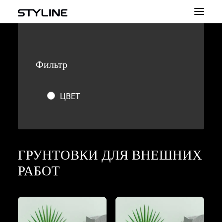
О НАС
Фильтр
ВДОХНОВЕНИЕ
НАШИ ПРОДУКТЫ
ЦВЕТ
ЦВЕТОВАЯ ПАЛИТРА
КАЛЬКУЛЯТОР
КОНТАКТ
ГРУНТОВКИ ДЛЯ ВНЕШНИХ
РАБОТ
PL
EN
UA