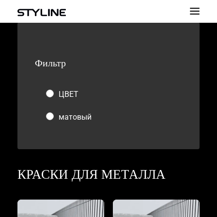
О НАС
Фильтр
ВДОХНОВЕНИЕ
НАШИ ПРОДУКТЫ
ЦВЕТ
ЦВЕТОВАЯ ПАЛИТРА
матовый
КАЛЬКУЛЯТОР
КОНТАКТ
PL
КРАСКИ ДЛЯ МЕТАЛЛА
EN
UA