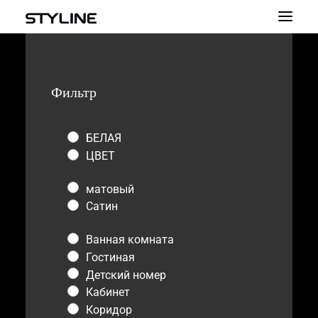
О НАС
Фильтр
ВДОХНОВЕНИЕ
НАШИ ПРОДУКТЫ
БЕЛАЯ
ЦВЕТОВАЯ ПАЛИТРА
ЦВЕТ
КАЛЬКУЛЯТОР
матовый
Сатин
КОНТАКТ
Ванная комната
PL
Гостиная
EN
Детский номер
Кабинет
UA
Коридор