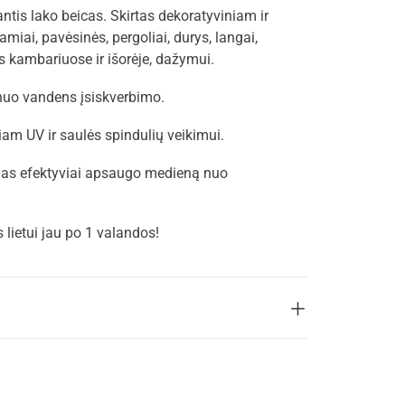
antis lako beicas. Skirtas dekoratyviniam ir
iai, pavėsinės, pergoliai, durys, langai,
os kambariuose ir išorėje, dažymui.
 nuo vandens įsiskverbimo.
iam UV ir saulės spindulių veikimui.
mas efektyviai apsaugo medieną nuo
 lietui jau po 1 valandos!