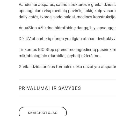
Vandeniui atsparus, satino struktūros ir greitai džiūst
apsauginiam visų medinių paviršių, tokių kaip vasarnam
dailylentės, tvoros, sodo baldai, medinės konstrukcij
AquaStop užtikrina hidrofobinę dangą, t. y. apsaugą
Dėl UV absorberių danga yra ilgiau atspari destruktyv
Tinkamas BIO Stop sprendimo ingredientų pasirinki
mikrobiologinio (dumbliai, grybai) užteršimo.
Greitai džiūstančios formulės dėka dažai yra atsparūs
PRIVALUMAI IR SAVYBĖS
SKAIČIUOTOJAS