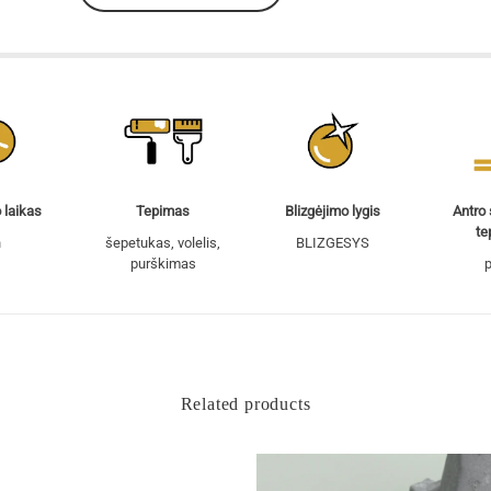
 laikas
Tepimas
Blizgėjimo lygis
Antro
te
h
šepetukas, volelis,
BLIZGESYS
purškimas
p
Related products