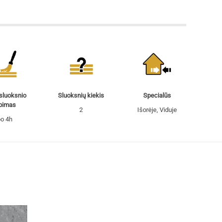
 sluoksnio
Sluoksnių kiekis
Specialūs
pimas
2
Išorėje, Viduje
o 4h