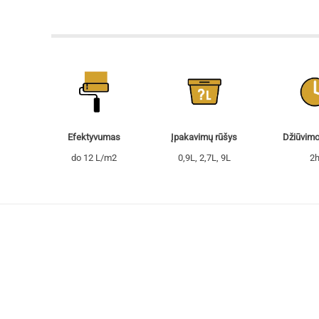
Džiūvimo
Efektyvumas
Įpakavimų rūšys
2
do 12 L/m2
0,9L, 2,7L, 9L