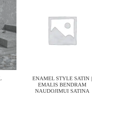
L
ENAMEL STYLE SATIN |
ENAM
EMALIS BENDRAM
BEND
NAUDOJIMUI SATINA
EMA