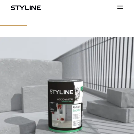
APIE MUS
MŪSŲ PRODUKTAI
SPALVŲ PALETĖS
SKAIČIUOKLĖ
KONTAKTAI