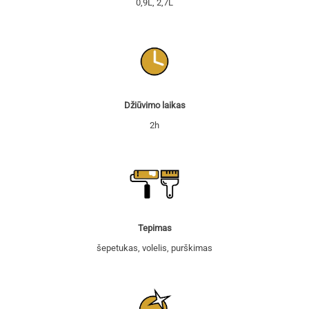
0,9L, 2,7L
Džiūvimo laikas
2h
Tepimas
šepetukas, volelis, purškimas