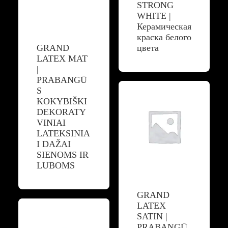
STRONG
WHITE |
Керамическая
краска белого
GRAND
цвета
LATEX MAT
|
PRABANGŪ
S
KOKYBIŠKI
DEKORATY
VINIAI
LATEKSINIA
I DAŽAI
SIENOMS IR
LUBOMS
GRAND
LATEX
SATIN |
PRABANGŪ