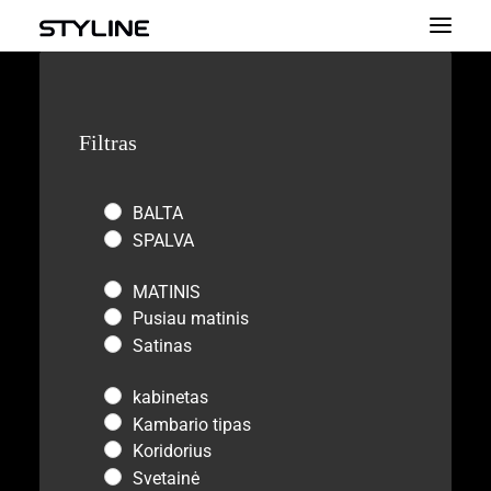
APIE MUS
Filtras
MŪSŲ PRODUKTAI
SPALVŲ PALETĖS
BALTA
SKAIČIUOKLĖ
SPALVA
KONTAKTAI
MATINIS
Pusiau matinis
Satinas
kabinetas
Kambario tipas
Koridorius
Svetainė