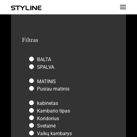
APIE MUS
Filtras
MŪSŲ PRODUKTAI
SPALVŲ PALETĖS
BALTA
SKAIČIUOKLĖ
SPALVA
KONTAKTAI
MATINIS
Pusiau matinis
kabinetas
Kambario tipas
Koridorius
Svetainė
Vaikų kambarys